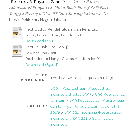
1805311008, Priyanka Zahra Aziza
(2021)
Proses
Administrasi Pengadaan Meter Statik Energi Aktif Fasa
Tunggal Prabayar Oleh PT Citra Sanxing Indonesia.
D3
thesis, Politeknik Negeri Jakarta.
Text (Judul, Pendahuluan, dan Penutup)
Judul, Pendahuluan, Penutup.pdf
Download (4MB)
Text (Isi Bab 2 sd Bab 4)
Bab 2 sd Bab 4.pdf
Restricted to Hanya Civitas Akademika PNJ
Download (894kB)
TIPE
Thesis / Skripsi / Tugas Akhir (D3)
DOKUMEN:
800 – Kesusastraan (Kesusastraan
Indonesia dikelas 899)
>
890 Kesusastraan
lain-lain
>
899 Kesusastraan Austronesia
dan lainnya (Perpustakaan Nasional RI,
SUBJEK:
2013)
>
899.221 Indonesia (Kesusastraan
Indonesia)
>
899.221 6 Surat-surat
Indonesia