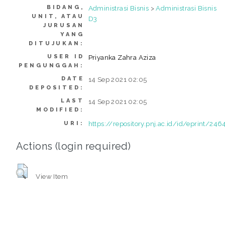
BIDANG,
Administrasi Bisnis
>
Administrasi Bisnis
UNIT, ATAU
D3
JURUSAN
YANG
DITUJUKAN:
USER ID
Priyanka Zahra Aziza
PENGUNGGAH:
DATE
14 Sep 2021 02:05
DEPOSITED:
LAST
14 Sep 2021 02:05
MODIFIED:
https://repository.pnj.ac.id/id/eprint/246
URI:
Actions (login required)
View Item