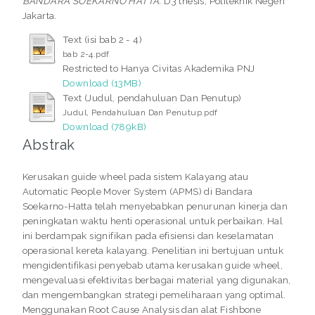
BANDARA SOEKARNO HATTA.
D3 thesis, Politeknik Negeri
Jakarta.
Text (isi bab 2 - 4)
bab 2-4.pdf
Restricted to Hanya Civitas Akademika PNJ
Download (13MB)
Text (Judul, pendahuluan Dan Penutup)
Judul, Pendahuluan Dan Penutup.pdf
Download (789kB)
Abstrak
Kerusakan guide wheel pada sistem Kalayang atau
Automatic People Mover System (APMS) di Bandara
Soekarno-Hatta telah menyebabkan penurunan kinerja dan
peningkatan waktu henti operasional untuk perbaikan. Hal
ini berdampak signifikan pada efisiensi dan keselamatan
operasional kereta kalayang. Penelitian ini bertujuan untuk
mengidentifikasi penyebab utama kerusakan guide wheel,
mengevaluasi efektivitas berbagai material yang digunakan,
dan mengembangkan strategi pemeliharaan yang optimal.
Menggunakan Root Cause Analysis dan alat Fishbone