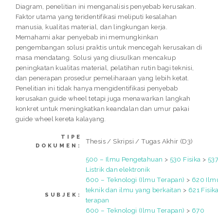
Diagram, penelitian ini menganalisis penyebab kerusakan.
Faktor utama yang teridentifikasi meliputi kesalahan
manusia, kualitas material, dan lingkungan kerja.
Memahami akar penyebab ini memungkinkan
pengembangan solusi praktis untuk mencegah kerusakan di
masa mendatang. Solusi yang diusulkan mencakup
peningkatan kualitas material, pelatihan rutin bagi teknisi,
dan penerapan prosedur pemeliharaan yang lebih ketat.
Penelitian ini tidak hanya mengidentifikasi penyebab
kerusakan guide wheel tetapi juga menawarkan langkah
konkret untuk meningkatkan keandalan dan umur pakai
guide wheel kereta kalayang.
TIPE
Thesis / Skripsi / Tugas Akhir (D3)
DOKUMEN:
500 – Ilmu Pengetahuan
>
530 Fisika
>
53
Listrik dan elektronik
600 – Teknologi (Ilmu Terapan)
>
620 Ilm
teknik dan ilmu yang berkaitan
>
621 Fisik
SUBJEK:
terapan
600 – Teknologi (Ilmu Terapan)
>
670